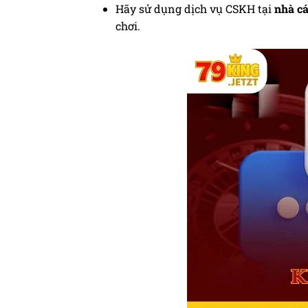
Hãy sử dụng dịch vụ CSKH tại
nhà c
chơi.