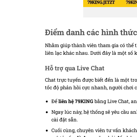
Điểm danh các hình thứ
Nhằm giúp thành viên tham gia có thể t
liên lạc khác nhau. Dưới đây là một số
Hỗ trợ qua Live Chat
Chat trực tuyến được biết đến là một t
tốc độ phản hồi cực nhanh, người chơi c
Để
liên hệ 79KING
bằng Live Chat, a
Ngay lúc này, hệ thống sẽ yêu cầu a
cài đặt sẵn.
Cuối cùng, chuyên viên tư vấn khách