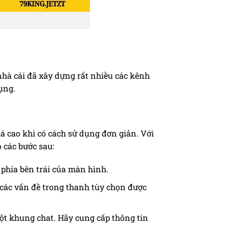
nhà cái đã xây dựng rất nhiều các kênh
ụng.
á cao khi có cách sử dụng đơn giản. Với
 các bước sau:
phía bên trái của màn hình.
 các vấn đề trong thanh tùy chọn được
ột khung chat. Hãy cung cấp thông tin