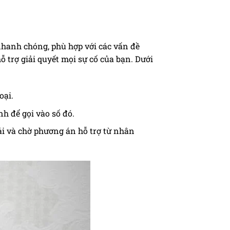
nhanh chóng, phù hợp với các vấn đề
ỗ trợ giải quyết mọi sự cố của bạn. Dưới
oại.
h để gọi vào số đó.
hải và chờ phương án hỗ trợ từ nhân