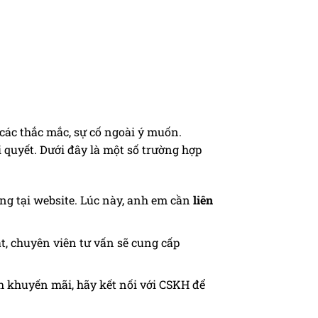
 các thắc mắc, sự cố ngoài ý muốn.
 quyết. Dưới đây là một số trường hợp
ăng tại website. Lúc này, anh em cần
liên
t, chuyên viên tư vấn sẽ cung cấp
h khuyến mãi, hãy kết nối với CSKH để