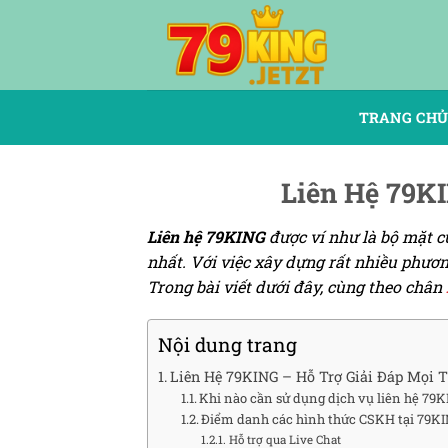
Bỏ
qua
nội
dung
TRANG CH
Liên Hệ 79KI
Liên hệ 79KING
được ví như là bộ mặt c
nhất. Với việc xây dựng rất nhiều phươn
Trong bài viết dưới đây, cùng theo chân
Nội dung trang
Liên Hệ 79KING – Hỗ Trợ Giải Đáp Mọi T
Khi nào cần sử dụng dịch vụ liên hệ 79
Điểm danh các hình thức CSKH tại 79K
Hỗ trợ qua Live Chat