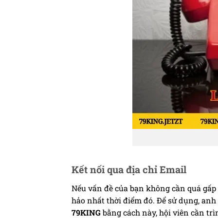
Kết nối qua địa chỉ Email
Nếu vấn đề của bạn không cần quá gấp r
hảo nhất thời điểm đó. Để sử dụng, anh
79KING
bằng cách này, hội viên cần trì