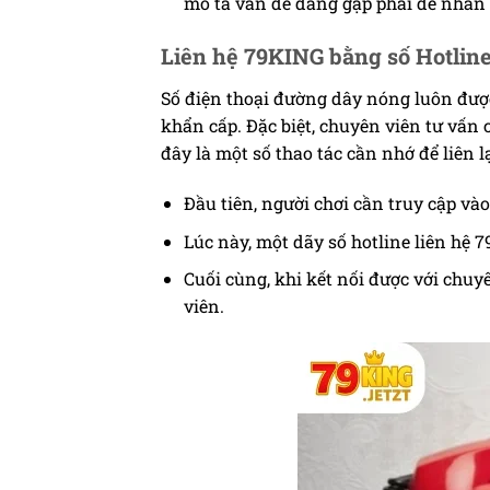
mô tả vấn đề đang gặp phải để nhân v
Liên hệ 79KING bằng số Hotlin
Số điện thoại đường dây nóng luôn đượ
khẩn cấp. Đặc biệt, chuyên viên tư vấn 
đây là một số thao tác cần nhớ để liên
Đầu tiên, người chơi cần truy cập và
Lúc này, một dãy số hotline liên hệ 
Cuối cùng, khi kết nối được với chuy
viên.