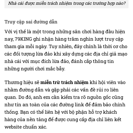
Nhà cái được miễn trách nhiệm trong các trường hợp nào?
Truy cập sai đường dẫn
Với vị thế là một trong những sân chơi hàng đầu hiện
nay, 79KING ghi nhận hàng trăm nghìn lượt truy cập
tham gia mỗi ngày. Tuy nhiên, đây chính là thời cơ cho
các đối tượng lừa đảo khi xây dựng các địa chỉ giả mạo
nhà cái với mục đích lừa đảo, đánh cắp thông tin
những người chơi mắc bẫy.
Thương hiệu sẽ
miễn trừ trách nhiệm
khi hội viên vào
nhầm đường dẫn và gặp phải các vấn đề rủi ro liên
quan. Do đó, anh em cần kiểm tra rõ nguồn gốc cũng
như tín an toàn của các đường link để đảm bảo chính
thống. Bạn có thể liên hệ với bộ phận hỗ trợ khách
hàng của nền tảng để được cung cấp địa chỉ liên kết
website chuẩn xác.