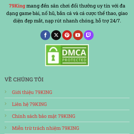
79King
mang đến sân chơi đổi thưởng uy tín với đa
dạng game bài, nổ hũ, bắn cá và cá cược thể thao, giao
diện đẹp mắt, nạp rút nhanh chóng, hỗ trợ 24/7.
VỀ CHÚNG TÔI
Giới thiệu 79KING
Liên hệ 79KING
Chính sách bảo mật 79KING
Miễn trừ trách nhiệm 79KING