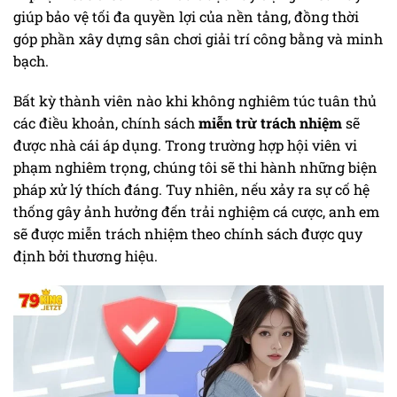
giúp bảo vệ tối đa quyền lợi của nền tảng, đồng thời
góp phần xây dựng sân chơi giải trí công bằng và minh
bạch.
Bất kỳ thành viên nào khi không nghiêm túc tuân thủ
các điều khoản, chính sách
miễn trừ trách nhiệm
sẽ
được nhà cái áp dụng. Trong trường hợp hội viên vi
phạm nghiêm trọng, chúng tôi sẽ thi hành những biện
pháp xử lý thích đáng. Tuy nhiên, nếu xảy ra sự cố hệ
thống gây ảnh hưởng đến trải nghiệm cá cược, anh em
sẽ được miễn trách nhiệm theo chính sách được quy
định bởi thương hiệu.