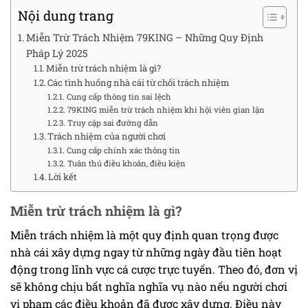
Nội dung trang
Miễn Trừ Trách Nhiệm 79KING – Những Quy Định
Pháp Lý 2025
Miễn trừ trách nhiệm là gì?
Các tình huống nhà cái từ chối trách nhiệm
Cung cấp thông tin sai lệch
79KING miễn trừ trách nhiệm khi hội viên gian lận
Truy cập sai đường dẫn
Trách nhiệm của người chơi
Cung cấp chính xác thông tin
Tuân thủ điều khoản, điều kiện
Lời kết
Miễn trừ trách nhiệm là gì?
Miễn trách nhiệm là một quy định quan trọng được
nhà cái xây dựng ngay từ những ngày đầu tiên hoạt
động trong lĩnh vực cá cược trực tuyến. Theo đó, đơn vị
sẽ không chịu bất nghĩa nghĩa vụ nào nếu người chơi
vi phạm các điều khoản đã được xây dựng. Điều này