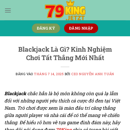
Bỏ
qua
nội
dung
ĐĂNG KÝ
ĐĂNG NHẬP
Blackjack Là Gì? Kinh Nghiệm
Chơi Tất Thắng Mới Nhất
ĐĂNG VÀO
THÁNG 7 14, 2025
BỞI
CEO NGUYỄN ANH TUẤN
Blackjack
chắc hẳn là bộ môn không còn quá lạ lẫm
đối với những người yêu thích cá cược đỏ đen tại Việt
Nam. Trò chơi được xem là màn đấu trí căng thẳng
giữa người player và nhà cái để có thể mang về chiến
thắng. Để hiểu rõ hơn về tựa game đình đám này, hãy
theo dõi nội dung được
79King
chia sẻ trong bài viết