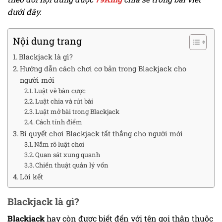
dưới đây.
Nội dung trang
Blackjack là gì?
Hướng dẫn cách chơi cơ bản trong Blackjack cho
người mới
Luật về bàn cược
Luật chia và rút bài
Luật mở bài trong Blackjack
Cách tính điểm
Bí quyết chơi Blackjack tất thắng cho người mới
Nắm rõ luật chơi
Quan sát xung quanh
Chiến thuật quản lý vốn
Lời kết
Blackjack là gì?
Blackjack
hay còn được biết đến với tên gọi thân thuộc