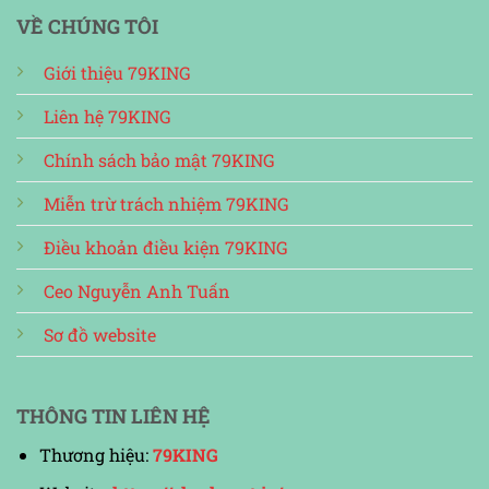
VỀ CHÚNG TÔI
Giới thiệu 79KING
Liên hệ 79KING
Chính sách bảo mật 79KING
Miễn trừ trách nhiệm 79KING
Điều khoản điều kiện 79KING
Ceo Nguyễn Anh Tuấn
Sơ đồ website
THÔNG TIN LIÊN HỆ
Thương hiệu:
79KING