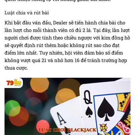
Luật chia và rút bài
Khi bắt đầu ván đấu, Dealer sẽ tiến hành chia bài cho
lần lượt cho mỗi thành viên có đủ 2 lá. Tại đây, lần lượt
người chơi được tính theo chiều ngược với kim đồng hồ
sẽ quyết định rút thêm hoặc không rút sao cho đạt
điểm lớn nhất. Tuy nhiên, hội viên đảm bảo số điểm
không vượt quá 21 và nhỏ hơn 16 để tránh trường hợp
thua cược.