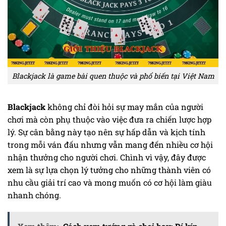
Blackjack là game bài quen thuộc và phổ biến tại Việt Nam
Blackjack
không chỉ đòi hỏi sự may mắn của người
chơi mà còn phụ thuộc vào việc đưa ra chiến lược hợp
lý. Sự cân bằng này tạo nên sự hấp dẫn và kịch tính
trong mỗi ván đấu nhưng vẫn mang đến nhiều cơ hội
nhận thưởng cho người chơi. Chình vì vậy, đây được
xem là sự lựa chọn lý tưởng cho những thành viên có
nhu cầu giải trí cao và mong muốn có cơ hội làm giàu
nhanh chóng.