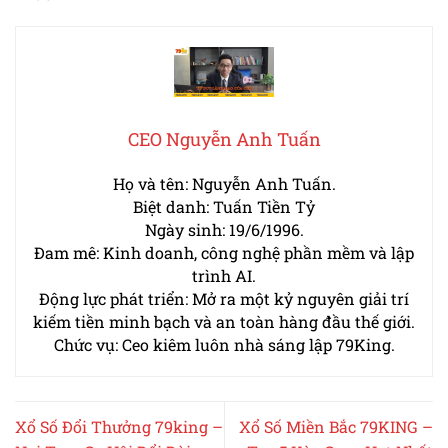
CEO Nguyễn Anh Tuấn
Họ và tên: Nguyễn Anh Tuấn.
Biệt danh: Tuấn Tiền Tỷ
Ngày sinh: 19/6/1996.
Đam mê: Kinh doanh, công nghệ phần mềm và lập
trình AI.
Động lực phát triển: Mở ra một kỷ nguyên giải trí
kiếm tiền minh bạch và an toàn hàng đầu thế giới.
Chức vụ: Ceo kiêm luôn nhà sáng lập 79King.
Xổ Số Đổi Thưởng 79king –
Xổ Số Miền Bắc 79KING –