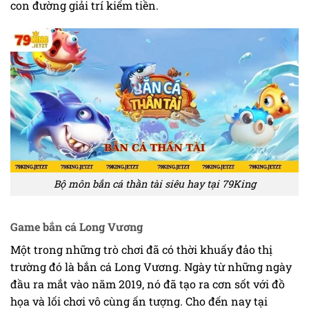
con đường giải trí kiếm tiền.
Bộ môn bắn cá thần tài siêu hay tại 79King
Game bắn cá Long Vương
Một trong những trò chơi đã có thời khuấy đảo thị
trường đó là bắn cá Long Vương. Ngày từ những ngày
đầu ra mắt vào năm 2019, nó đã tạo ra cơn sốt với đồ
họa và lối chơi vô cùng ấn tượng. Cho đến nay tại