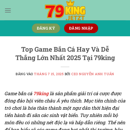
Bỏ
qua
nội
dung
ĐĂNG KÝ
ĐĂNG NHẬP
Top Game Bắn Cá Hay Và Dễ
Thắng Lớn Nhất 2025 Tại 79king
ĐĂNG VÀO
THÁNG 7 15, 2025
BỞI
CEO NGUYỄN ANH TUẤN
Game bắn cá
79king
là sản phẩm giải trí cá cược được
đông đảo hội viên châu Á yêu thích. Mục tiên chính của
trò chơi là hóa thân thành một ngư dân thời hiện đại
tiến hành đi săn các sinh vật biển. Tuy nhiên mỗi bộ
môn đều có những nét độc lạ và hấp dẫn riêng. Thế nên
để bạn hiểu rõ các game đang hot nhất thị trường, hãy