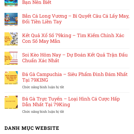
Bạn Nên Biết
Bắn Cá Long Vương – Bí Quyết Câu Cá Lấy May,
Đổi Tiền Liền Tay
Kết Quả Xổ Số 79king – Tìm Kiếm Chính Xác
Con Số May Mắn
Soi Kèo Hôm Nay – Dự Đoán Kết Quả Trận Đấu
Chuẩn Xác Nhất
Đá Gà Campuchia – Siêu Phẩm Đình Đám Nhất
Tại 79KING
Chức năng bình luận bị tắt
ở
Đá
Gà
Đá Gà Trực Tuyến – Loại Hình Cá Cược Hấp
Campuchia
Dẫn Nhất Tại 79King
–
Chức năng bình luận bị tắt
ở
Siêu
Đá
Phẩm
Gà
Đình
Trực
DANH MỤC WEBSITE
Đám
Tuyến
Nhất