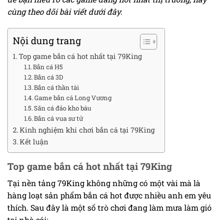
cùng theo dõi bài viết dưới đây.
Nội dung trang
Top game bắn cá hot nhất tại 79King
Bắn cá H5
Bắn cá 3D
Bắn cá thần tài
Game bắn cá Long Vương
Săn cá đảo kho báu
Bắn cá vua sư tử
Kinh nghiệm khi chơi bắn cá tại 79King
Kết luận
Top game bắn cá hot nhất tại 79King
Tại nền tảng 79King không những có một vài mà là
hàng loạt sản phẩm bắn cá hot được nhiều anh em yêu
thích. Sau đây là một số trò chơi đang làm mưa làm gió
tại nhà cái: