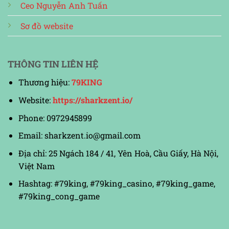
Ceo Nguyễn Anh Tuấn
Sơ đồ website
THÔNG TIN LIÊN HỆ
Thương hiệu:
79KING
Website:
https://sharkzent.io/
Phone:
0972945899
Email:
sharkzent.io@gmail.com
Địa chỉ: 25 Ngách 184 / 41, Yên Hoà, Cầu Giấy, Hà Nội,
Việt Nam
Hashtag: #79king, #79king_casino, #79king_game,
#79king_cong_game