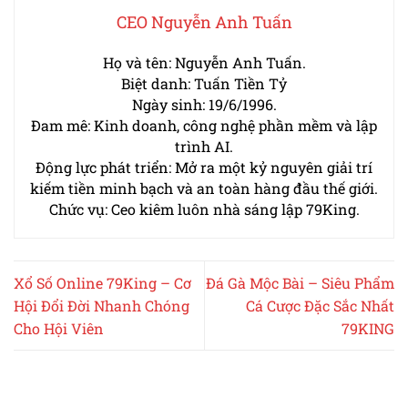
CEO Nguyễn Anh Tuấn
Họ và tên: Nguyễn Anh Tuấn.
Biệt danh: Tuấn Tiền Tỷ
Ngày sinh: 19/6/1996.
Đam mê: Kinh doanh, công nghệ phần mềm và lập
trình AI.
Động lực phát triển: Mở ra một kỷ nguyên giải trí
kiếm tiền minh bạch và an toàn hàng đầu thế giới.
Chức vụ: Ceo kiêm luôn nhà sáng lập 79King.
Xổ Số Online 79King – Cơ
Đá Gà Mộc Bài – Siêu Phẩm
Hội Đổi Đời Nhanh Chóng
Cá Cược Đặc Sắc Nhất
Cho Hội Viên
79KING