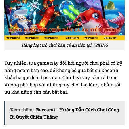
Hàng loạt trò chơi bắn cá ăn tiền tại 79KING
Tuy nhiên, tựa game này đòi hỏi người chơi phải có kỹ
năng ngắm bắn cao, để không bỏ qua bất cứ khoảnh
khắc hạ gục loài boss nào. Chính vì vậy, săn cá Long
Vương phù hợp với những tay chơi lão làng, nhằm tối
ưu khả năng săn bắn bất bại.
Xem thêm:
Baccarat - Hướng Dẫn Cách Chơi Cùng
Bí Quyết Chiến Thắng