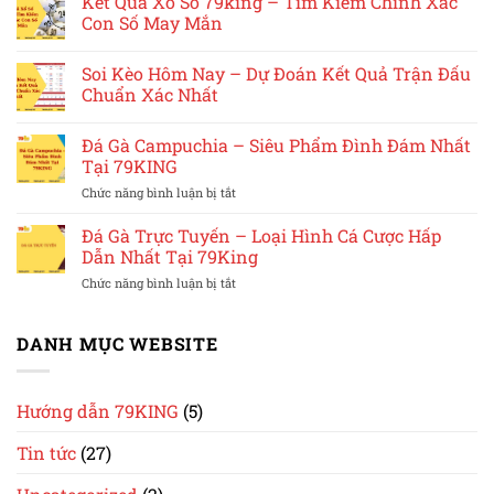
Kết Quả Xổ Số 79king – Tìm Kiếm Chính Xác
Con Số May Mắn
Soi Kèo Hôm Nay – Dự Đoán Kết Quả Trận Đấu
Chuẩn Xác Nhất
Đá Gà Campuchia – Siêu Phẩm Đình Đám Nhất
Tại 79KING
Chức năng bình luận bị tắt
ở
Đá
Gà
Đá Gà Trực Tuyến – Loại Hình Cá Cược Hấp
Campuchia
Dẫn Nhất Tại 79King
–
Chức năng bình luận bị tắt
ở
Siêu
Đá
Phẩm
Gà
Đình
Trực
DANH MỤC WEBSITE
Đám
Tuyến
Nhất
–
Tại
Loại
79KING
Hướng dẫn 79KING
(5)
Hình
Cá
Tin tức
(27)
Cược
Hấp
Dẫn