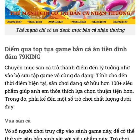
Thế mạnh chỉ có tại danh mục bắn cá nhận thưởng
Điểm qua top tựa game bắn cá ăn tiền đình
đám 79KING
Chuyên mục săn cá trở thành điểm đến lý tưởng nhờ
vào bộ sưu tập game vô cùng đa dạng. Tính cho đến
thời điểm hiện tại, sân chơi đang sở hữu hơn 100+ siêu
phẩm giúp anh em thỏa thích lựa chọn thuận tiện hơn.
Trong đó, phải kể đến một số trò chơi chất lượng dưới
đây:
Vua săn cá
Vô số người chơi truy cập vào sảnh game này, để có thể
thử sức săn bắn sinh vật với siêu phẩm này. Trò chơi