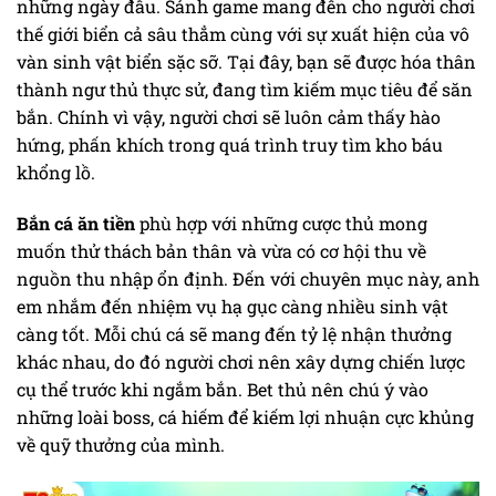
những ngày đầu. Sảnh game mang đến cho người chơi
thế giới biển cả sâu thẳm cùng với sự xuất hiện của vô
vàn sinh vật biển sặc sỡ. Tại đây, bạn sẽ được hóa thân
thành ngư thủ thực sử, đang tìm kiếm mục tiêu để săn
bắn. Chính vì vậy, người chơi sẽ luôn cảm thấy hào
hứng, phấn khích trong quá trình truy tìm kho báu
khổng lồ.
Bắn cá ăn tiền
phù hợp với những cược thủ mong
muốn thử thách bản thân và vừa có cơ hội thu về
nguồn thu nhập ổn định. Đến với chuyên mục này, anh
em nhắm đến nhiệm vụ hạ gục càng nhiều sinh vật
càng tốt. Mỗi chú cá sẽ mang đến tỷ lệ nhận thưởng
khác nhau, do đó người chơi nên xây dựng chiến lược
cụ thể trước khi ngắm bắn. Bet thủ nên chú ý vào
những loài boss, cá hiếm để kiếm lợi nhuận cực khủng
về quỹ thưởng của mình.