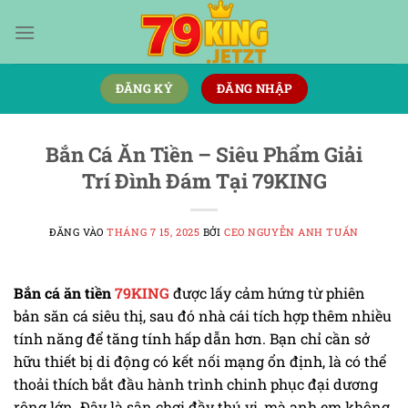
Bỏ
qua
nội
dung
ĐĂNG KÝ
ĐĂNG NHẬP
Bắn Cá Ăn Tiền – Siêu Phẩm Giải
Trí Đình Đám Tại 79KING
ĐĂNG VÀO
THÁNG 7 15, 2025
BỞI
CEO NGUYỄN ANH TUẤN
Bắn cá ăn tiền
79KING
được lấy cảm hứng từ phiên
bản săn cá siêu thị, sau đó nhà cái tích hợp thêm nhiều
tính năng để tăng tính hấp dẫn hơn. Bạn chỉ cần sở
hữu thiết bị di động có kết nối mạng ổn định, là có thể
thoải thích bắt đầu hành trình chinh phục đại dương
rộng lớn. Đây là sân chơi đầy thú vị, mà anh em không