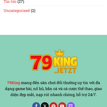
Tin tức
(27)
Cược
Hấp
Dẫn
Uncategorized
(2)
Nhất
Tại
79King
79King
mang đến sân chơi đổi thưởng uy tín với đa
dạng game bài, nổ hũ, bắn cá và cá cược thể thao, giao
diện đẹp mắt, nạp rút nhanh chóng, hỗ trợ 24/7.