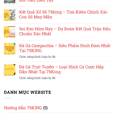
Kết Quả Xổ Số 79king – Tìm Kiếm Chính Xác
Con Số May Mắn
Soi Kèo Hôm Nay – Dự Đoán Kết Quả Trận Đấu
Chuẩn Xác Nhất
Đá Gà Campuchia – Siêu Phẩm Đình Đám Nhất
Tại 79KING
Chức năng bình luận bị tắt
ở
Đá
Gà
Đá Gà Trực Tuyến – Loại Hình Cá Cược Hấp
Campuchia
Dẫn Nhất Tại 79King
–
Chức năng bình luận bị tắt
ở
Siêu
Đá
Phẩm
Gà
Đình
Trực
DANH MỤC WEBSITE
Đám
Tuyến
Nhất
–
Tại
Loại
79KING
Hướng dẫn 79KING
(5)
Hình
Cá