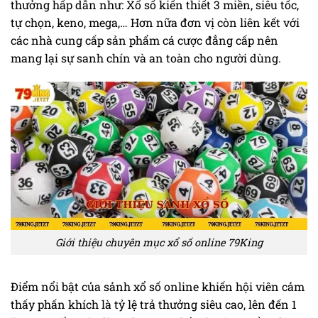
thưởng hấp dẫn như: Xổ số kiến thiết 3 miền, siêu tốc,
tự chọn, keno, mega,… Hơn nữa đơn vị còn liên kết với
các nhà cung cấp sản phẩm cá cược đẳng cấp nên
mang lại sự sanh chín và an toàn cho người dùng.
Giới thiệu chuyên mục xổ số online 79King
Điểm nổi bật của sảnh xổ số online khiến hội viên cảm
thấy phấn khích là tỷ lệ trả thưởng siêu cao, lên đến 1