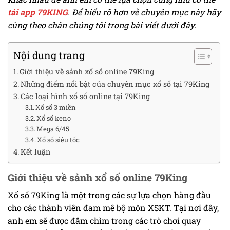
tải app 79KING
. Để hiểu rõ hơn về chuyên mục này hãy
cùng theo chân chúng tôi trong bài viết dưới đây.
Nội dung trang
Giới thiệu về sảnh xổ số online 79King
Những điểm nổi bật của chuyên mục xổ số tại 79King
Các loại hình xổ số online tại 79King
Xổ số 3 miền
Xổ số keno
Mega 6/45
Xổ số siêu tốc
Kết luận
Giới thiệu về sảnh xổ số online 79King
Xổ số 79King là một trong các sự lựa chọn hàng đầu
cho các thành viên đam mê bộ môn XSKT. Tại nơi đây,
anh em sẽ được đắm chìm trong các trò chơi quay