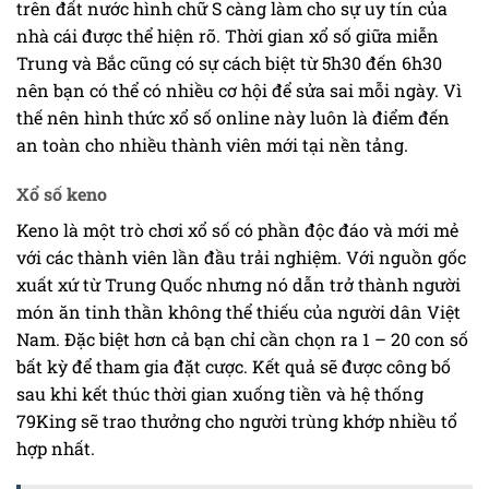
trên đất nước hình chữ S càng làm cho sự uy tín của
nhà cái được thể hiện rõ. Thời gian xổ số giữa miễn
Trung và Bắc cũng có sự cách biệt từ 5h30 đến 6h30
nên bạn có thể có nhiều cơ hội để sửa sai mỗi ngày. Vì
thế nên hình thức xổ số online này luôn là điểm đến
an toàn cho nhiều thành viên mới tại nền tảng.
Xổ số keno
Keno là một trò chơi xổ số có phần độc đáo và mới mẻ
với các thành viên lần đầu trải nghiệm. Với nguồn gốc
xuất xứ từ Trung Quốc nhưng nó dẫn trở thành người
món ăn tinh thần không thể thiếu của người dân Việt
Nam. Đặc biệt hơn cả bạn chỉ cần chọn ra 1 – 20 con số
bất kỳ để tham gia đặt cược. Kết quả sẽ được công bố
sau khi kết thúc thời gian xuống tiền và hệ thống
79King sẽ trao thưởng cho người trùng khớp nhiều tổ
hợp nhất.