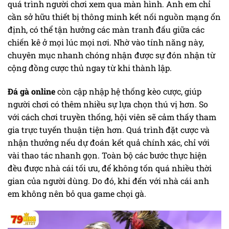
quá trình người chơi xem qua màn hình. Anh em chỉ
cần sở hữu thiết bị thông minh kết nối nguồn mạng ổn
định, có thể tận hưởng các màn tranh đấu giữa các
chiến kê ở mọi lúc mọi nơi. Nhờ vào tính năng này,
chuyên mục nhanh chóng nhận được sự đón nhận từ
cộng đồng cược thủ ngay từ khi thành lập.
Đá gà online
còn cập nhập hệ thống kèo cược, giúp
người chơi có thêm nhiều sự lựa chọn thú vị hơn. So
với cách chơi truyền thống, hội viên sẽ cảm thấy tham
gia trực tuyến thuận tiện hơn. Quá trình đặt cược và
nhận thưởng nếu dự đoán kết quả chính xác, chỉ với
vài thao tác nhanh gọn. Toàn bộ các bước thực hiện
đều được nhà cái tối ưu, để không tốn quá nhiều thời
gian của người dùng. Do đó, khi đến với nhà cái anh
em không nên bỏ qua game chọi gà.