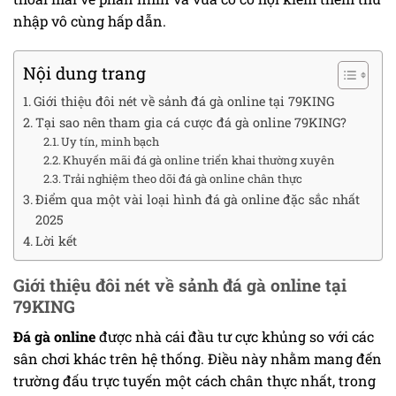
nhập vô cùng hấp dẫn.
Nội dung trang
Giới thiệu đôi nét về sảnh đá gà online tại 79KING
Tại sao nên tham gia cá cược đá gà online 79KING?
Uy tín, minh bạch
Khuyến mãi đá gà online triển khai thường xuyên
Trải nghiệm theo dõi đá gà online chân thực
Điểm qua một vài loại hình đá gà online đặc sắc nhất
2025
Lời kết
Giới thiệu đôi nét về sảnh đá gà online tại
79KING
Đá gà online
được nhà cái đầu tư cực khủng so với các
sân chơi khác trên hệ thống. Điều này nhằm mang đến
trường đấu trực tuyến một cách chân thực nhất, trong