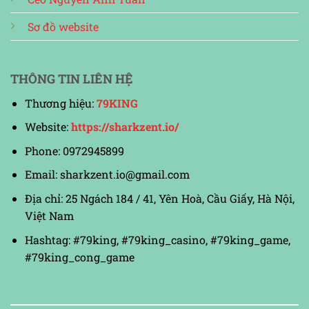
Sơ đồ website
THÔNG TIN LIÊN HỆ
Thương hiệu:
79KING
Website:
https://sharkzent.io/
Phone:
0972945899
Email:
sharkzent.io@gmail.com
Địa chỉ: 25 Ngách 184 / 41, Yên Hoà, Cầu Giấy, Hà Nội,
Việt Nam
Hashtag: #79king, #79king_casino, #79king_game,
#79king_cong_game