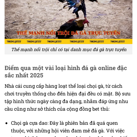
Thế mạnh nổi trội chỉ có tại danh mục đá gà trực tuyến
Điểm qua một vài loại hình đá gà online đặc
sắc nhất 2025
Nhà cái cung cấp hàng loạt thể loại chọi gà, từ cách
chơi truyền thống cho đến hiện đại đều có mặt. Bộ sưu
tập hình thức ngày càng đa dạng, nhằm đáp ứng nhu
cầu cũng như sở thích của cộng đồng bet thủ:
Chọi gà cựa dao: Đây là phiên bản đã quá quen
thuộc, với những hội viên đam mê đá gà. Với việc